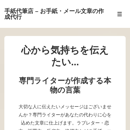
↓
手紙代筆店 – お手紙・メール文章の作
メ
メ
成代行
イ
ニ
ュ
ン
ー
コ
ン
心から気持ちを伝え
テ
たい...
ン
ツ
へ
専門ライターが作成する本
ス
物の言葉
キ
ッ
大切な人に伝えたいメッセージはございませ
プ
んか？専門ライターがあなたの代わりに心を
込めた文章に仕上げます。ラブレター・恋