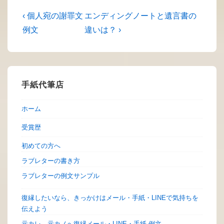
投
前
次
‹ 個人宛の謝罪文
エンディングノートと遺言書の
の
の
稿
例文
違いは？ ›
投
投
ナ
稿:
稿:
ビ
ゲ
手紙代筆店
ー
ホーム
シ
ョ
受賞歴
ン
初めての方へ
ラブレターの書き方
ラブレターの例文サンプル
復縁したいなら、きっかけはメール・手紙・LINEで気持ちを
伝えよう
元カレ、元カノへ復縁メール・LINE・手紙 例文