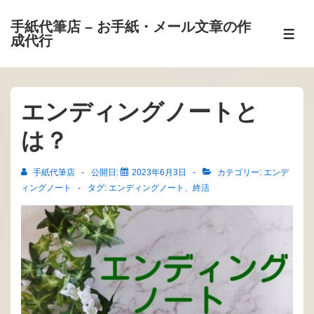
↓
手紙代筆店 – お手紙・メール文章の作
メ
メ
成代行
イ
ニ
ュ
ン
ー
コ
エンディングノートと
ン
テ
は？
ン
ツ
手紙代筆店
公開日:
2023年6月3日
カテゴリー:
エンデ
へ
ィングノート
タグ:
エンディングノート
、
終活
ス
キ
ッ
プ